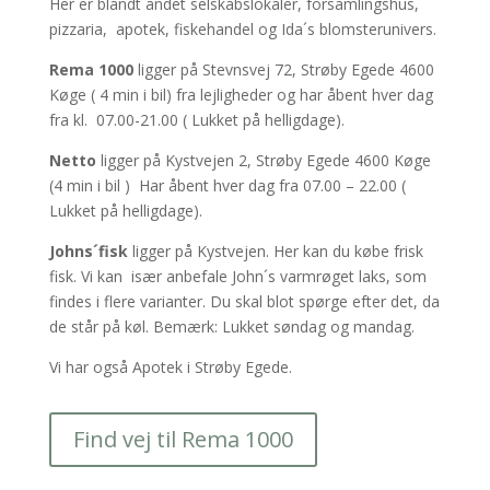
Her er blandt andet selskabslokaler, forsamlingshus,
pizzaria, apotek, fiskehandel og Ida´s blomsterunivers.
Rema 1000
ligger på Stevnsvej 72, Strøby Egede 4600
Køge ( 4 min i bil) fra lejligheder og har åbent hver dag
fra kl. 07.00-21.00 ( Lukket på helligdage).
Netto
ligger på Kystvejen 2, Strøby Egede 4600 Køge
(4 min i bil ) Har åbent hver dag fra 07.00 – 22.00 (
Lukket på helligdage).
Johns´fisk
ligger på Kystvejen. Her kan du købe frisk
fisk. Vi kan især anbefale John´s varmrøget laks, som
findes i flere varianter. Du skal blot spørge efter det, da
de står på køl. Bemærk: Lukket søndag og mandag.
Vi har også Apotek i Strøby Egede.
Find vej til Rema 1000